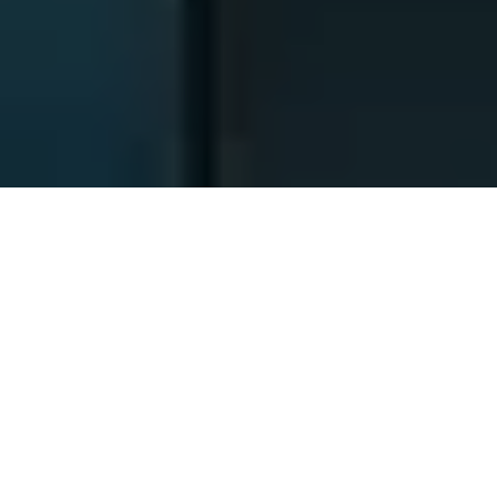
Identités des sociétés
responsables
1. Nom: SARL CANAL SAINT MARTIN
Adresse: 5 AV SECRETAN 75019 PARIS, FRANCE
N° SIREN : 483450227
ET